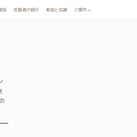
報告
支援者の紹介
参加と応援
ご案内
ン
を
の